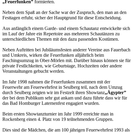
„Feuerfunken”
formierten.
Neben dem Spaß an der Sache war der Zuspruch, den man an den
Festtagen erfuhr, sicher der Hauptgrund für diese Entscheidung.
Aus anfänglich einem Garde- und einem Schautanz entwickelte sich
im Lauf der Jahre ein Repertoire aus mehreren Schautänzen zu
unterschiedlichen Themen mit den dazu passenden Kostümen.
Neben Auftritten bei Jubiläumsfesten anderer Vereine aus Fauerbach
und Umkreis, wirken die Feuerfunken alljährlich beim
Faschingsumzug in Ober-Mörlen mit. Darüber hinaus können sie für
private Festlichkeiten, wie Geburtstage, Hochzeiten oder andere
Veranstaltungen gebucht werden.
Im Jahr 1998 nahmen die Feuerfunken zusammen mit der
Feuerwehr am Feuerwehrfest in Seulberg teil, nach dem Umzug
durch Seulberg zeigten wir im Festzelt ihren Showtanz
„Ägypter”
der bei dem Publikum sehr gut ankam und dazu führte dass wir für
das Bad Homburger Laternenfest engagiert wurden.
Beim ersten Showtanzturnier im Jahr 1999 erreichte man in
Rockenberg einen 4. Platz von 19 teilnehmenden Gruppen.
Dies sind die Mädchen, die am 100 jährigen Feuerwehrfest 1993 als